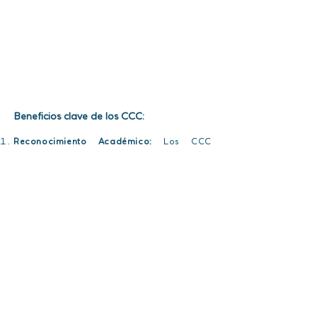
Beneficios clave de los CCC:
Reconocimiento Académico:
Los CCC
permiten la obtención de un título de
Licenciatura o equivalente profesional,
conforme al artículo 40 de la Ley de
Educación Superior N° 24.521.
Respuesta a Demandas del Mercado:
En un
mundo laboral cada vez más competitivo,
los CCC ofrecen la oportunidad de
fortalecer credenciales, incrementando las
oportunidades laborales.
Enriquecimiento Profesional:
Estos ciclos
no solo complementan la formación previa,
sino que la enriquecen y elevan,
garantizando una educación superior en
contenido y alcance profesional.