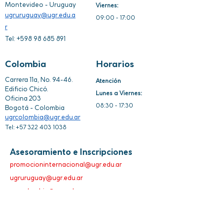
Montevideo - Uruguay
Viernes:
ugruruguay@ugr.edu.a
09:0
0 - 17:00
r
Tel:
+598 98 685 891
Colombia
Horarios
Carrera 11a, No. 94-46.
Atención
Edificio Chicó.
Lunes a Viernes:
Oficina 203
08:30 - 17:30
Bogotá - Colombia
ugrcolombia@ugr.edu.ar
Tel:
+57 322 403 1038
Asesoramiento e Inscripciones
promocioninternacional@ugr.edu.ar
ugruruguay@ugr.edu.ar
ugrcolombia@ugr.edu.ar
Tel:
+593 95 892 2634
EC
Tel:
+598 98 685 891
UY