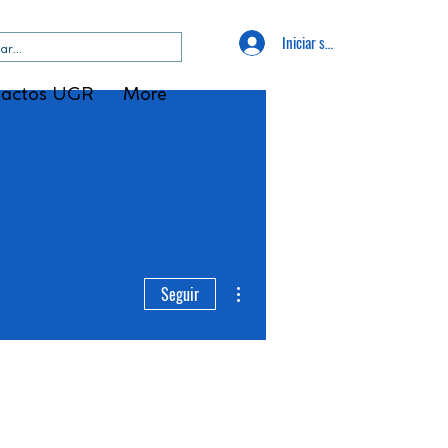
Iniciar sesión
tactos UGR
More
Más acciones
Seguir