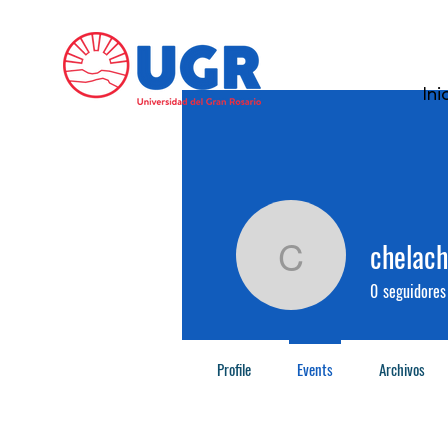
Ini
chelac
chelacha
0
seguidores
Profile
Events
Archivos