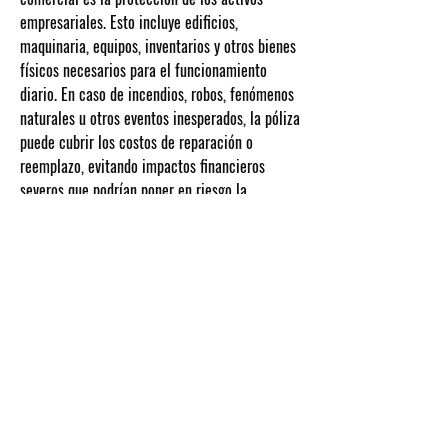
empresariales
. Esto incluye edificios, 
maquinaria, equipos, inventarios y otros bienes 
físicos necesarios para el funcionamiento 
Acerca de
diario. En caso de incendios, robos, fenómenos 
¡Te damos la bienvenida al grupo! Puedes
naturales u otros eventos inesperados, la póliza 
conectarte con otro
...
Leer más
puede cubrir los costos de reparación o 
reemplazo, evitando impactos financieros 
severos que podrían poner en riesgo la 
Miembros
continuidad del negocio.
Administrador
Seguir
0
Ver todos los miembros (1)
0
15
Administrador
20 de marzo de 2024
¡Te damos la bienvenida al grupo! Puedes 
conectarte con otros miembros, obtener 
actualizaciones y compartir fotos.
0
0