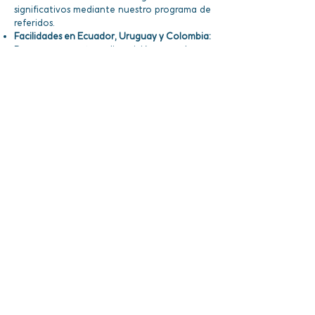
significativos mediante nuestro programa de
referidos.
Facilidades en Ecuador, Uruguay y Colombia:
Ponemos a tu disposición modernas
instalaciones en Quito, Montevideo y
Bogotá, diseñadas para ofrecerte atención
personalizada y asesoría profesional en un
entorno óptimo que garantiza el
cumplimiento de tus requerimientos.
Flexibilidad Académica:
Sabemos que cada
estudiante tiene responsabilidades y ritmos
diferentes; por ello, te ofrecemos la opción
de asistir a clases en vivo o, si lo prefieres,
visualizarlas posteriormente sin que ello
afecte tu registro de asistencia.
Duración del Programa: 5 Semestres