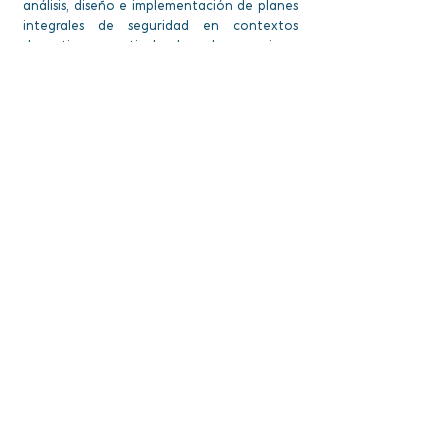
análisis, diseño e implementación de planes
integrales de seguridad en contextos
deportivos, articulando las mejores
prácticas nacionales e internacionales bajo
la perspectiva de la seguridad ciudadana.
Inscribirme
Detalles de la carrera
Modalidad:
A distancia
Duración:
4 Semanas