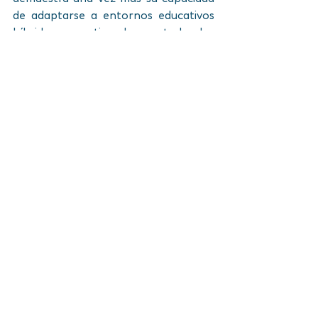
de adaptarse a entornos educativos 
híbridos, garantizando que todos los 
estudiantes puedan formar parte 
activa de la vida universitaria, sin 
importar su ubicación.
Ver todo
Entradas recientes