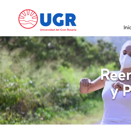
Ini
Reen
y 