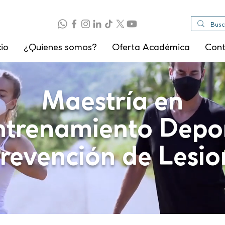
cio
¿Quienes somos?
Oferta Académica
Con
Maestría en
trenamiento Depo
Prevención de Lesio