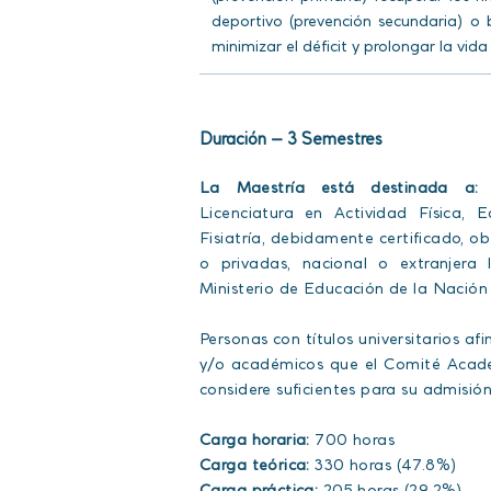
deportivo (prevención secundaria) o b
minimizar el déficit y prolongar la vid
Duración – 3 Semestres
La Maestría está destinada a
Licenciatura en Actividad Física, E
Fisiatría, debidamente certificado, o
o privadas, nacional o extranjera
Ministerio de Educación de la Nació
Personas con títulos universitarios af
y/o académicos que el Comité Acadé
considere suficientes para su admisió
Carga horaria:
700 horas
Carga teórica:
330 horas (47.8%)
Carga práctica:
205 horas (29.2%)