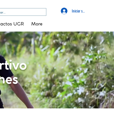
Iniciar sesión
tactos UGR
More
rtivo
nes