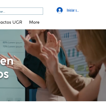
Iniciar sesión
tactos UGR
More
 en
os