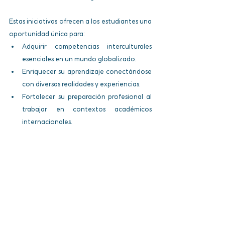
Estas iniciativas ofrecen a los estudiantes una 
oportunidad única para:
Adquirir competencias interculturales 
esenciales en un mundo globalizado.
Enriquecer su aprendizaje conectándose 
con diversas realidades y experiencias.
Fortalecer su preparación profesional al 
trabajar en contextos académicos 
internacionales.
Para los/as docentes, estos proyectos 
representan una valiosa instancia de 
networking académico, permitiendo el 
intercambio de enfoques pedagógicos y el 
fortalecimiento de redes internacionales de 
colaboración.